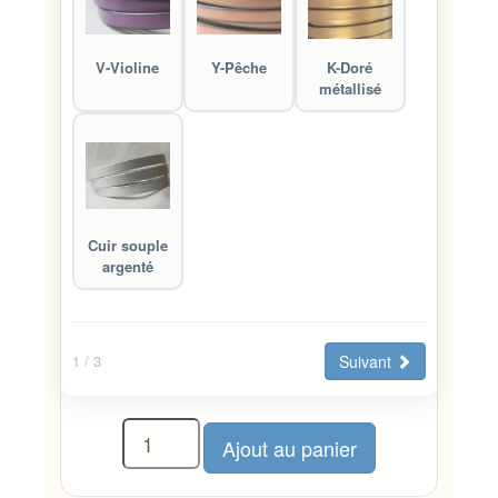
V-Violine
Y-Pêche
K-Doré
métallisé
Cuir souple
argenté
Suivant
1
/ 3