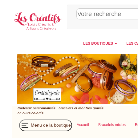
Panneau de gestion des cookies
LES BOUTIQUES
LES C
Cadeaux personnalisés : bracelets et montres gravés
en cuirs colorés
Menu de la boutique
Accueil
Bracelets mixtes
B