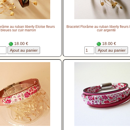
orâme au ruban liberty Eloïse fleurs
Bracelet Florâme au ruban liberty fleurs
bleues sur cuir marron
cuir argenté
18.00 €
18.00 €