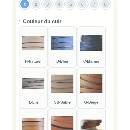
1
2
3
4
5
6
7
8
*
Couleur du cuir
H-Naturel
D-Bleu
C-Marine
L-Lin
SB-Sable
G-Beige