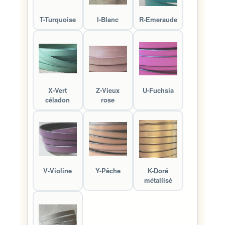
T-Turquoise
I-Blanc
R-Emeraude
X-Vert
Z-Vieux
U-Fuchsia
céladon
rose
V-Violine
Y-Pêche
K-Doré
métallisé