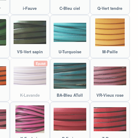
r
i-Fauve
C-Bleu ciel
Q-Vert tendre
VS-Vert sapin
U-Turquoise
M-Paille
Épuisé
K-Lavande
BA-Bleu AToll
VR-Vieux rose