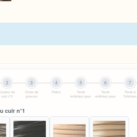
2
3
4
5
6
7
Couleur du
Choix de
Police
Texte
Texte
Texte à
cuir n°2
gravure
extérieur pour
extérieur pour
l'intérieur
u cuir n°1