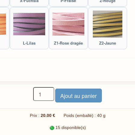
X-Fuchsia
P-Fraise
Z-Rouge
L-Lilas
Z1-Rose dragée
Z2-Jaune
Prix :
20.00 €
Poids (emballé) : 40 g
15 disponible(s)