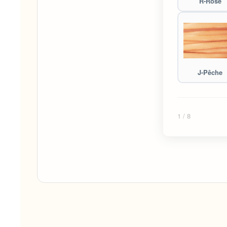
R-Rose
J-Pêche
1
/ 8