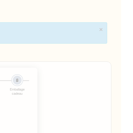
×
8
Emballage
cadeau