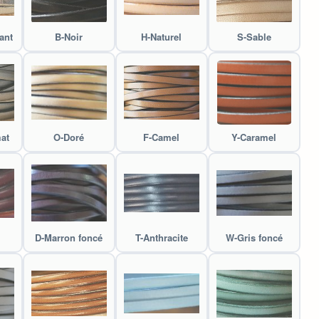
ant
B-Noir
H-Naturel
S-Sable
at
O-Doré
F-Camel
Y-Caramel
D-Marron foncé
T-Anthracite
W-Gris foncé