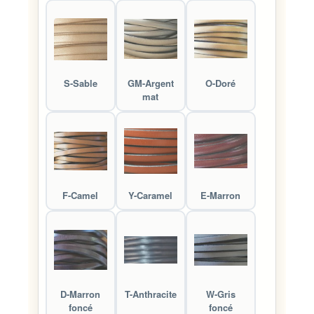
S-Sable
GM-Argent
O-Doré
mat
F-Camel
Y-Caramel
E-Marron
D-Marron
T-Anthracite
W-Gris
foncé
foncé