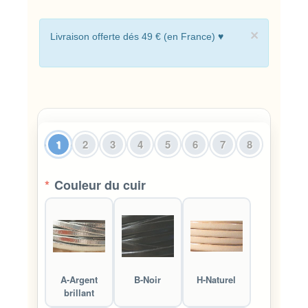
×
Livraison offerte dés 49 € (en France) ♥
1
2
3
4
5
6
7
8
*
Couleur du cuir
A-Argent
B-Noir
H-Naturel
brillant