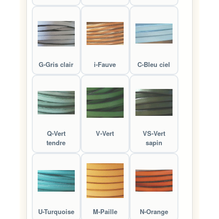
G-Gris clair
i-Fauve
C-Bleu ciel
Q-Vert
V-Vert
VS-Vert
tendre
sapin
U-Turquoise
M-Paille
N-Orange