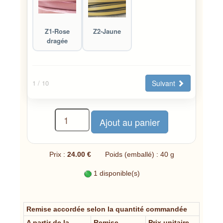
Z1-Rose
Z2-Jaune
dragée
Suivant
1
/ 10
Prix :
24.00 €
Poids (emballé) : 40 g
1 disponible(s)
Remise accordée selon la quantité commandée
A partir de la
Remise
Prix unitaire