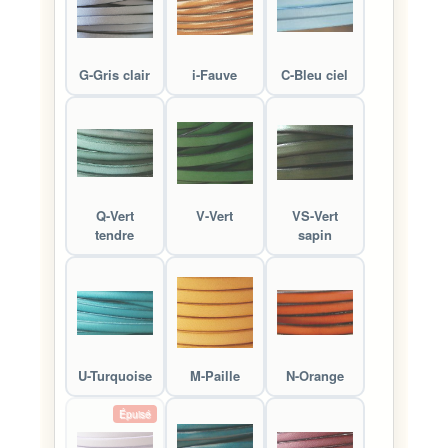
G-Gris clair
i-Fauve
C-Bleu ciel
Q-Vert
V-Vert
VS-Vert
tendre
sapin
U-Turquoise
M-Paille
N-Orange
Épuisé