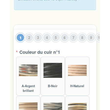
1
2
3
4
5
6
7
8
9
10
*
Couleur du cuir n°1
A-Argent
B-Noir
H-Naturel
brillant