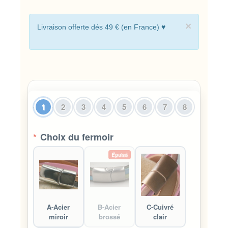
×
Livraison offerte dés 49 € (en France) ♥
1
2
3
4
5
6
7
8
*
Choix du fermoir
Épuisé
A-Acier
B-Acier
C-Cuivré
miroir
brossé
clair