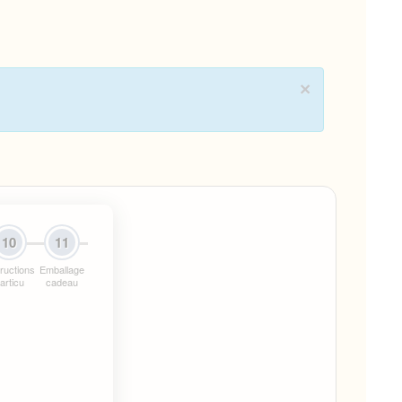
×
10
11
tructions
Emballage
articu
cadeau