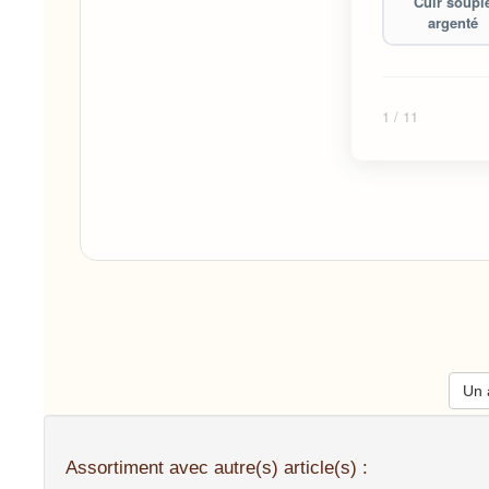
Cuir soupl
argenté
1
/ 11
Un a
Assortiment avec autre(s) article(s) :