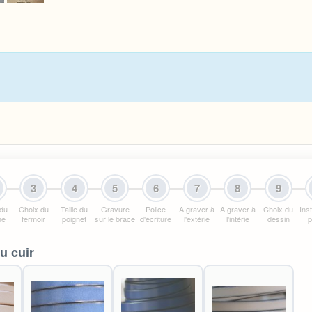
3
4
5
6
7
8
9
 du
Choix du
Taille du
Gravure
Police
A graver à
A graver à
Choix du
Ins
me
fermoir
poignet
sur le brace
d'écriture
l'extérie
l'intérie
dessin
p
u cuir