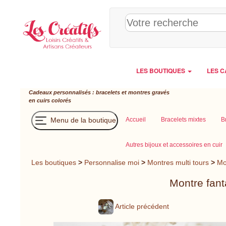
Panneau de gestion des cookies
LES BOUTIQUES
LES C
Cadeaux personnalisés : bracelets et montres gravés
en cuirs colorés
Menu de la boutique
Accueil
Bracelets mixtes
B
Autres bijoux et accessoires en cuir
Les boutiques
>
Personnalise moi
>
Montres multi tours
>
Mo
Montre fanta
Article précédent