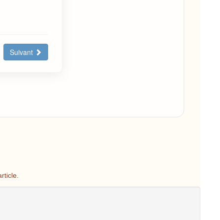
Suivant
rticle.