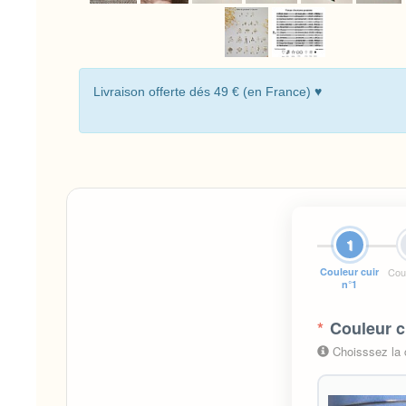
Livraison offerte dés 49 € (en France) ♥
1
Couleur cuir
Coul
n°1
*
Couleur c
Choisssez la c