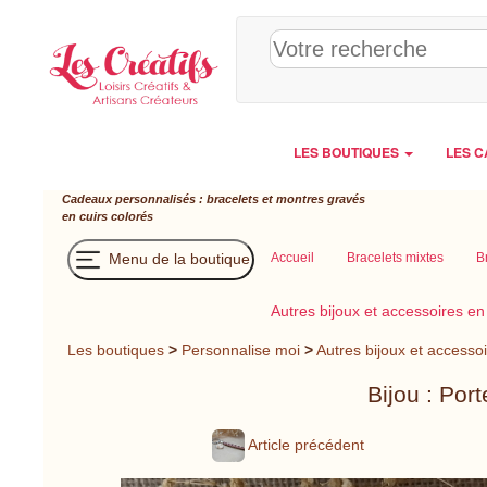
Panneau de gestion des cookies
LES BOUTIQUES
LES C
Cadeaux personnalisés : bracelets et montres gravés
en cuirs colorés
Menu de la boutique
Accueil
Bracelets mixtes
B
Autres bijoux et accessoires en
Les boutiques
>
Personnalise moi
>
Autres bijoux et accessoi
Bijou : Por
Article précédent