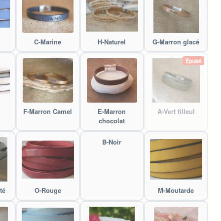
C-Marine
H-Naturel
G-Marron glacé
Épuisé
F-Marron Camel
E-Marron
A-Vert tilleul
chocolat
B-Noir
té
O-Rouge
M-Moutarde