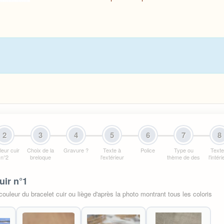
2
3
4
5
6
7
8
eur cuir
Choix de la
Gravure ?
Texte à
Police
Type ou
Texte
n°2
breloque
l'extérieur
thème de des
l'intér
uir n°1
ouleur du bracelet cuir ou liège d'après la photo montrant tous les coloris