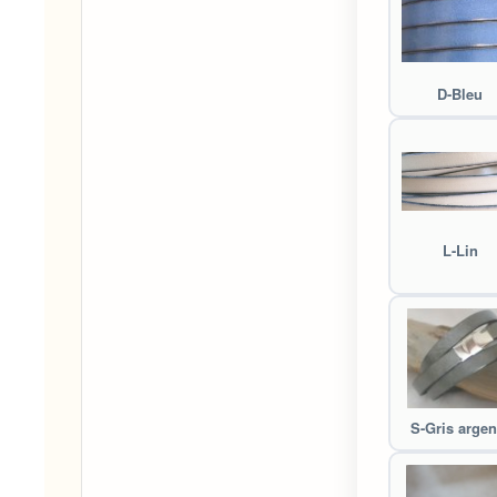
D-Bleu
L-Lin
S-Gris argen