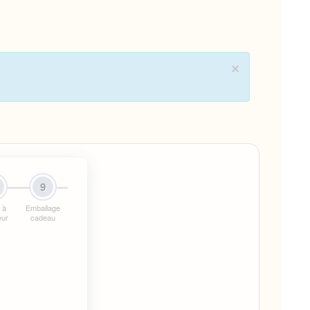
×
9
 à
Emballage
ieur
cadeau