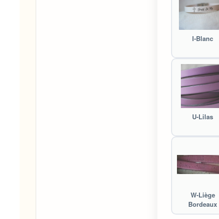
I-Blanc
U-Lilas
W-Liège
Bordeaux