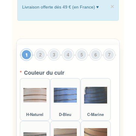
×
Livraison offerte dés 49 € (en France) ♥
1
2
3
4
5
6
7
*
Couleur du cuir
H-Naturel
D-Bleu
C-Marine