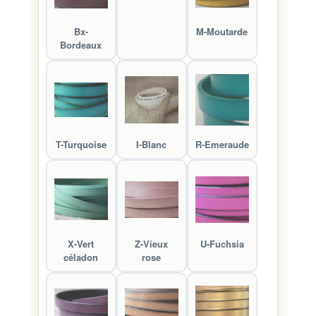
Bx-
M-Moutarde
Bordeaux
T-Turquoise
I-Blanc
R-Emeraude
X-Vert
Z-Vieux
U-Fuchsia
céladon
rose