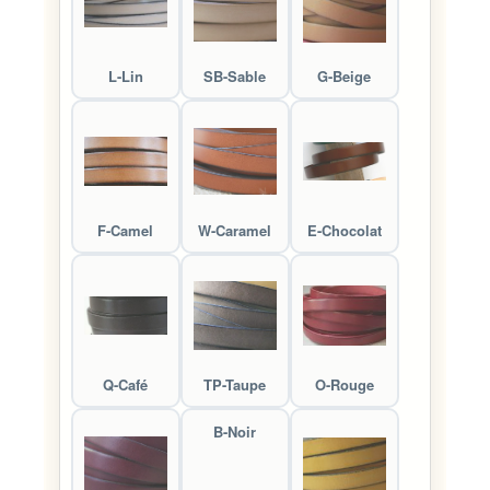
L-Lin
SB-Sable
G-Beige
F-Camel
W-Caramel
E-Chocolat
Q-Café
TP-Taupe
O-Rouge
B-Noir