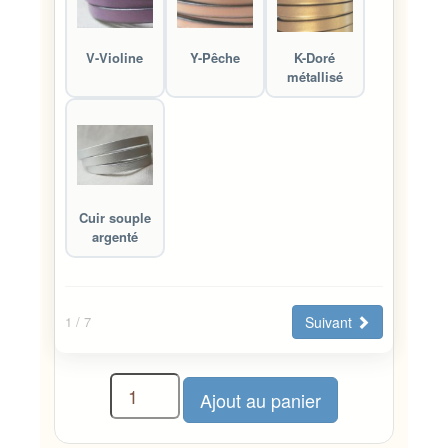
V-Violine
Y-Pêche
K-Doré
métallisé
Cuir souple
argenté
Suivant
1
/ 7