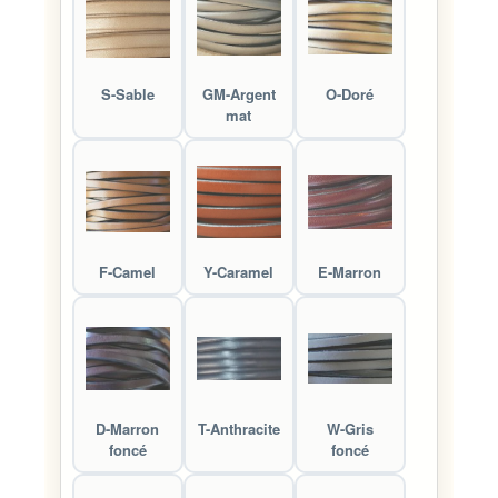
S-Sable
GM-Argent
O-Doré
mat
F-Camel
Y-Caramel
E-Marron
D-Marron
T-Anthracite
W-Gris
foncé
foncé