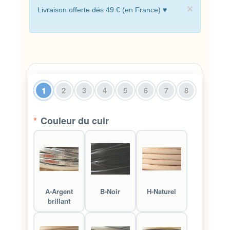
×
Livraison offerte dés 49 € (en France) ♥
1
2
3
4
5
6
7
8
*
Couleur du cuir
A-Argent
B-Noir
H-Naturel
brillant