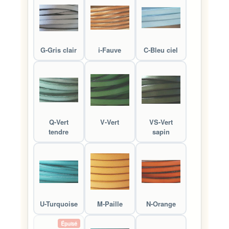
G-Gris clair
i-Fauve
C-Bleu ciel
Q-Vert
V-Vert
VS-Vert
tendre
sapin
U-Turquoise
M-Paille
N-Orange
Épuisé