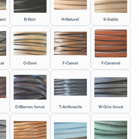
ant
B-Noir
H-Naturel
S-Sable
at
O-Doré
F-Camel
Y-Caramel
D-Marron foncé
T-Anthracite
W-Gris foncé