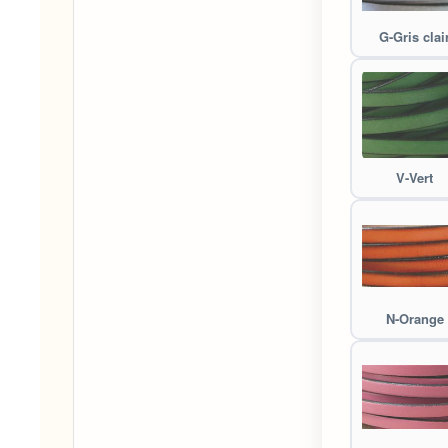
G-Gris clai
V-Vert
N-Orange