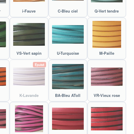
r
i-Fauve
C-Bleu ciel
Q-Vert tendre
VS-Vert sapin
U-Turquoise
M-Paille
Épuisé
K-Lavande
BA-Bleu AToll
VR-Vieux rose