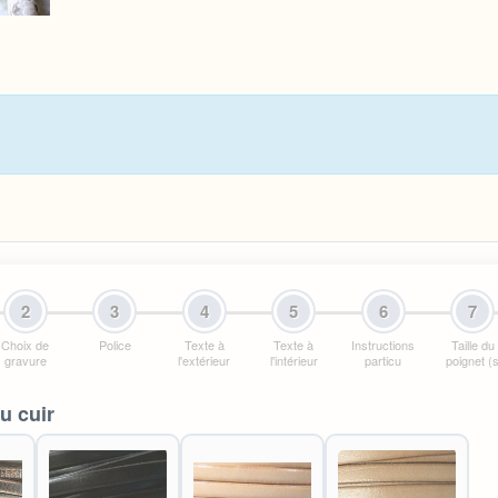
2
3
4
5
6
7
Choix de
Police
Texte à
Texte à
Instructions
Taille du
gravure
l'extérieur
l'intérieur
particu
poignet (
u cuir