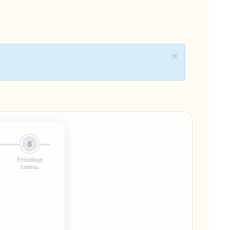
×
8
Emballage
s
cadeau