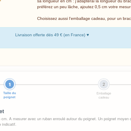
sa longueur en cm : j'adapterai la longueur du brace
préférez un peu lâche, ajoutez 0,5 cm votre mesu
Choisissez aussi l'emballage cadeau, pour un bracel
Livraison offerte dés 49 € (en France) ♥
1
2
Taille du
Emballage
poignet
cadeau
et
en cm. A mesurer avec un ruban enroulé autour du poignet. Un poignet moyen
indicatif.