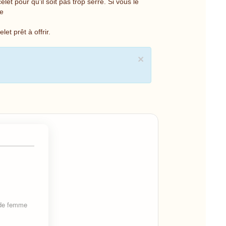
let pour qu'il soit pas trop serré. Si vous le
re
et prêt à offrir.
×
 de femme