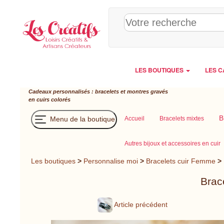
Panneau de gestion des cookies
LES BOUTIQUES
LES C
Cadeaux personnalisés : bracelets et montres gravés
en cuirs colorés
B
Menu de la boutique
Accueil
Bracelets mixtes
Autres bijoux et accessoires en cuir
Les boutiques
>
Personnalise moi
>
Bracelets cuir Femme
>
Brac
Article précédent