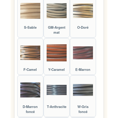
S-Sable
GM-Argent
O-Doré
mat
F-Camel
Y-Caramel
E-Marron
D-Marron
T-Anthracite
W-Gris
foncé
foncé