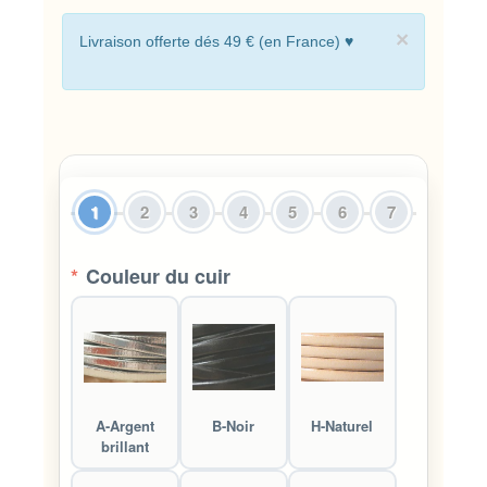
×
Livraison offerte dés 49 € (en France) ♥
1
2
3
4
5
6
7
*
Couleur du cuir
A-Argent
B-Noir
H-Naturel
brillant