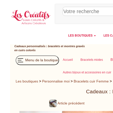
Panneau de gestion des cookies
LES BOUTIQUES
LES C
Cadeaux personnalisés : bracelets et montres gravés
en cuirs colorés
B
Menu de la boutique
Accueil
Bracelets mixtes
Autres bijoux et accessoires en cuir
Les boutiques
>
Personnalise moi
>
Bracelets cuir Femme
>
Cadeaux : B
Article précédent