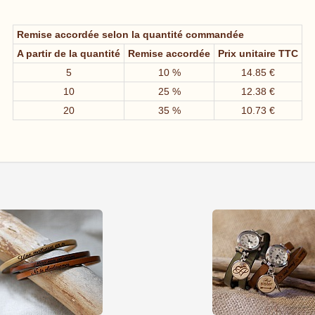
Remise accordée selon la quantité commandée
A partir de la quantité
Remise accordée
Prix unitaire TTC
5
10 %
14.85 €
10
25 %
12.38 €
20
35 %
10.73 €