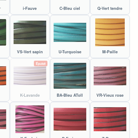
r
i-Fauve
C-Bleu ciel
Q-Vert tendre
VS-Vert sapin
U-Turquoise
M-Paille
Épuisé
K-Lavande
BA-Bleu AToll
VR-Vieux rose