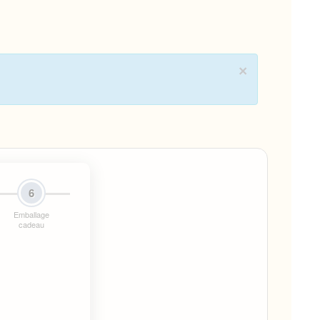
×
6
Emballage
cadeau