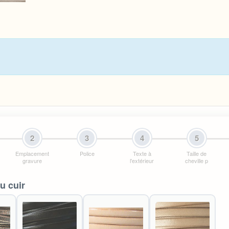
2
3
4
5
Emplacement
Police
Texte à
Taille de
gravure
l'extérieur
cheville p
u cuir