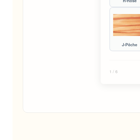
R-Rose
J-Pêche
1
/ 6