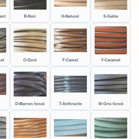
ant
B-Noir
H-Naturel
S-Sable
at
O-Doré
F-Camel
Y-Caramel
D-Marron foncé
T-Anthracite
W-Gris foncé