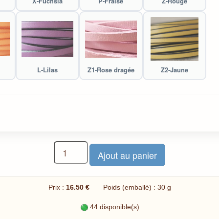
X-Fuchsia
P-Fraise
Z-Rouge
L-Lilas
Z1-Rose dragée
Z2-Jaune
Prix :
16.50 €
Poids (emballé) : 30 g
44 disponible(s)