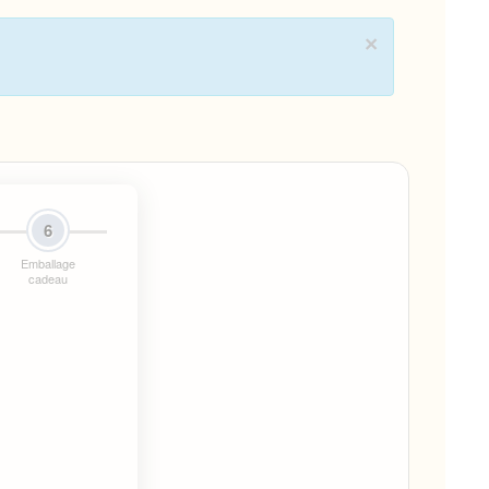
×
6
Emballage
cadeau