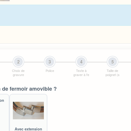
2
3
4
5
Choix de
Police
Texte à
Taille de
gravure
graver à l'e
poignet (s
 de fermoir amovible ?
ion
Avec extension