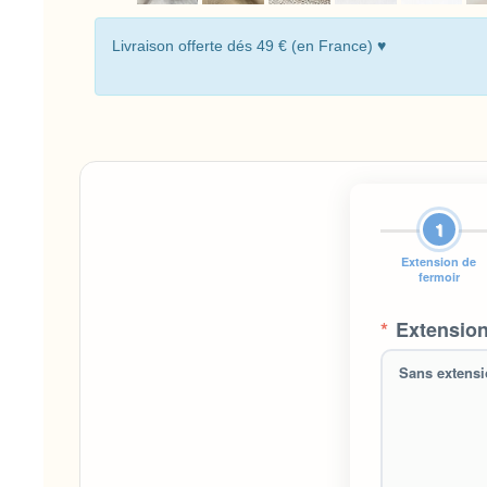
Livraison offerte dés 49 € (en France) ♥
1
Extension de
fermoir
*
Extension
Sans extens