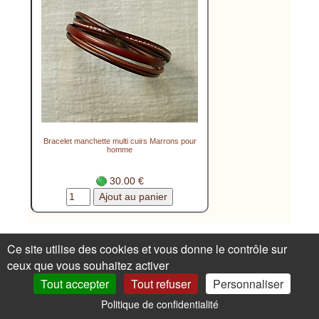
Bracelet manchette multi cuirs Marrons pour
homme
30.00 €
FAQ (Livraison & Retours)
Revendeurs &
Ce site utilise des cookies et vous donne le contrôle sur
ceux que vous souhaitez activer
détaillants
A propos
Le Blog de
Tout accepter
Tout refuser
Personnaliser
Cristalizade
Zoom sur les cuirs
Fermoirs
Politique de confidentialité
ajustables
Confidentialité
1ère commande ?