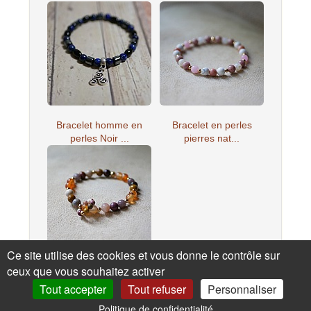
Bracelet homme en
Bracelet en perles
perles Noir ...
pierres nat...
Ce site utilise des cookies et vous donne le contrôle sur
ceux que vous souhaitez activer
Bracelet en perles
pierres nat...
Tout accepter
Tout refuser
Personnaliser
Politique de confidentialité