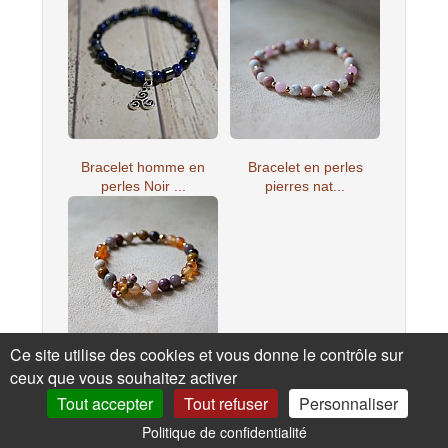
Bracelet homme en
Bracelet en perles
perles Noir ...
pierres nat...
Ce site utilise des cookies et vous donne le contrôle sur
ceux que vous souhaitez activer
Bracelet en perles
pierres nat...
Tout accepter
Tout refuser
Personnaliser
Politique de confidentialité